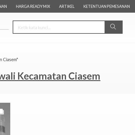
NAN
HARGA READY MIX
ARTIKEL
KETENTUAN PEMESANAN
n Ciasem"
awali Kecamatan Ciasem