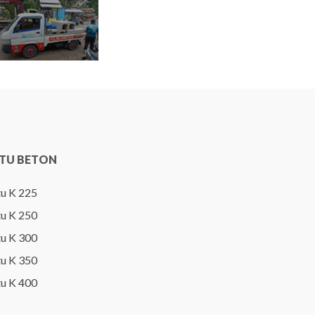
TU BETON
u K 225
u K 250
u K 300
u K 350
u K 400