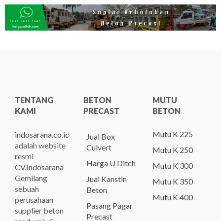
TENTANG
BETON
MUTU
KAMI
PRECAST
BETON
Mutu K 225
indosarana.co.id
Jual Box
adalah website
Culvert
Mutu K 250
resmi
Harga U Ditch
Mutu K 300
CV.Indosarana
Gemilang
Jual Kanstin
Mutu K 350
sebuah
Beton
Mutu K 400
perusahaan
Pasang Pagar
supplier beton
Precast