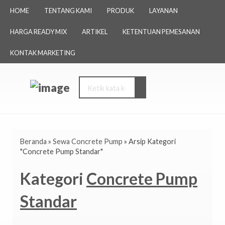
HOME
TENTANG KAMI
PRODUK
LAYANAN
HARGA READY MIX
ARTIKEL
KETENTUAN PEMESANAN
KONTAK MARKETING
Beranda
»
Sewa Concrete Pump
»
Arsip Kategori
"Concrete Pump Standar"
Kategori
Concrete Pump
Standar