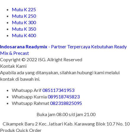
Mutu K 225
Mutu K 250
Mutu K 300
Mutu K 350
Mutu K 400
Indosarana Readymix
- Partner Terpercaya Kebutuhan Ready
Mix & Precast
Copyright © 2022 ISG. Allright Reserved
Kontak Kami
Apabila ada yang ditanyakan, silahkan hubungi kami melalui
kontak di bawah ini.
Whatsapp
Arif
085117341953
Whatsapp
Kurnia
089518745823
Whatsapp
Rahmat
082318825095
Buka jam 08.00 s/d jam 21.00
Cikampek Baru 2 Kec. Jatisari Kab. Karawang Blok 10.7 No. 10
Produk Quick Order