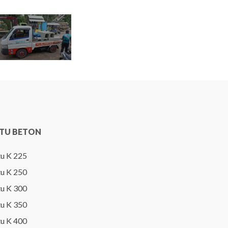
TU BETON
u K 225
u K 250
u K 300
u K 350
u K 400