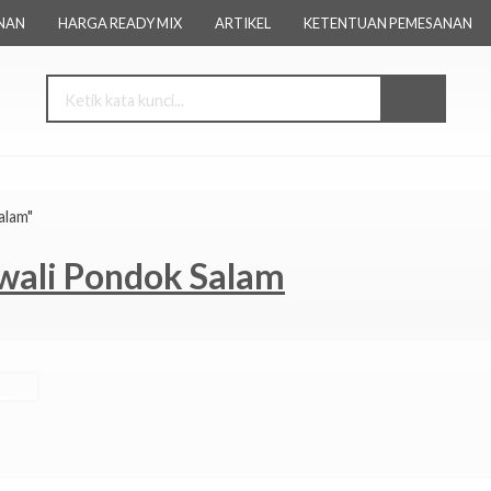
NAN
HARGA READY MIX
ARTIKEL
KETENTUAN PEMESANAN
alam"
wali Pondok Salam