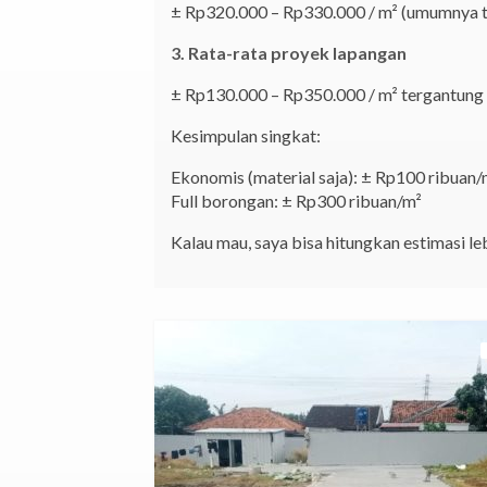
± Rp320.000 – Rp330.000 / m² (umumnya t
3. Rata-rata proyek lapangan
± Rp130.000 – Rp350.000 / m² tergantung 
Kesimpulan singkat:
Ekonomis (material saja): ± Rp100 ribuan/
Full borongan: ± Rp300 ribuan/m²
Kalau mau, saya bisa hitungkan estimasi le