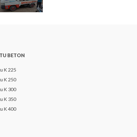
TU BETON
u K 225
u K 250
u K 300
u K 350
u K 400