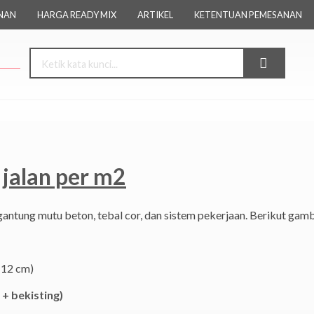
NAN
HARGA READY MIX
ARTIKEL
KETENTUAN PEMESANAN
 jalan per m2
rgantung mutu beton, tebal cor, dan sistem pekerjaan. Berikut gam
–12 cm)
 + bekisting)