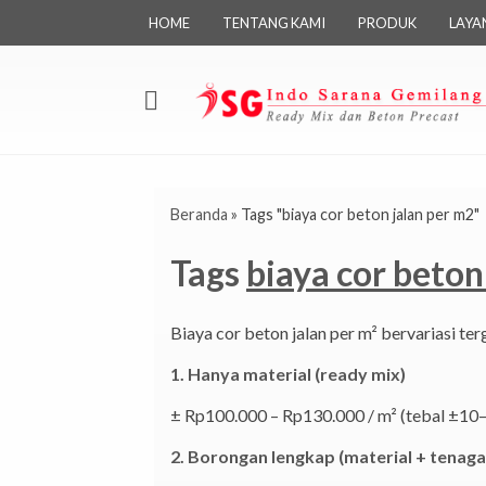
HOME
TENTANG KAMI
PRODUK
LAYA
Beranda
»
Tags "biaya cor beton jalan per m2"
Tags
biaya cor beton
Biaya cor beton jalan per m² bervariasi te
1. Hanya material (ready mix)
± Rp100.000 – Rp130.000 / m² (tebal ±10
2. Borongan lengkap (material + tenaga