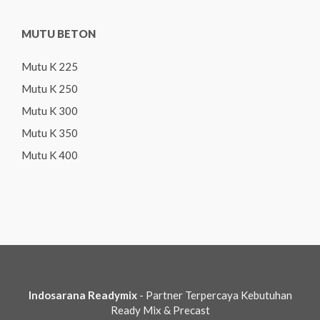
MUTU BETON
Mutu K 225
Mutu K 250
Mutu K 300
Mutu K 350
Mutu K 400
Indosarana Readymix
- Partner Terpercaya Kebutuhan
Ready Mix & Precast