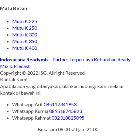
Mutu Beton
Mutu K 225
Mutu K 250
Mutu K 300
Mutu K 350
Mutu K 400
Indosarana Readymix
- Partner Terpercaya Kebutuhan Ready
Mix & Precast
Copyright © 2022 ISG. Allright Reserved
Kontak Kami
Apabila ada yang ditanyakan, silahkan hubungi kami melalui
kontak di bawah ini.
Whatsapp
Arif
085117341953
Whatsapp
Kurnia
089518745823
Whatsapp
Rahmat
082318825095
Buka jam 08.00 s/d jam 21.00