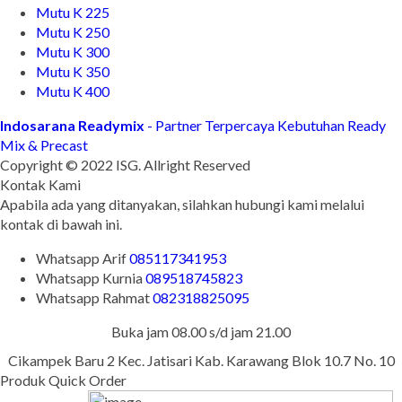
Mutu K 225
Mutu K 250
Mutu K 300
Mutu K 350
Mutu K 400
Indosarana Readymix
- Partner Terpercaya Kebutuhan Ready
Mix & Precast
Copyright © 2022 ISG. Allright Reserved
Kontak Kami
Apabila ada yang ditanyakan, silahkan hubungi kami melalui
kontak di bawah ini.
Whatsapp
Arif
085117341953
Whatsapp
Kurnia
089518745823
Whatsapp
Rahmat
082318825095
Buka jam 08.00 s/d jam 21.00
Cikampek Baru 2 Kec. Jatisari Kab. Karawang Blok 10.7 No. 10
Produk Quick Order