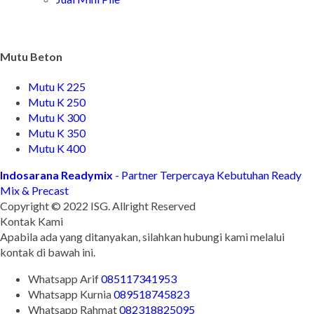
Mutu Beton
Mutu K 225
Mutu K 250
Mutu K 300
Mutu K 350
Mutu K 400
Indosarana Readymix
- Partner Terpercaya Kebutuhan Ready
Mix & Precast
Copyright © 2022 ISG. Allright Reserved
Kontak Kami
Apabila ada yang ditanyakan, silahkan hubungi kami melalui
kontak di bawah ini.
Whatsapp
Arif
085117341953
Whatsapp
Kurnia
089518745823
Whatsapp
Rahmat
082318825095