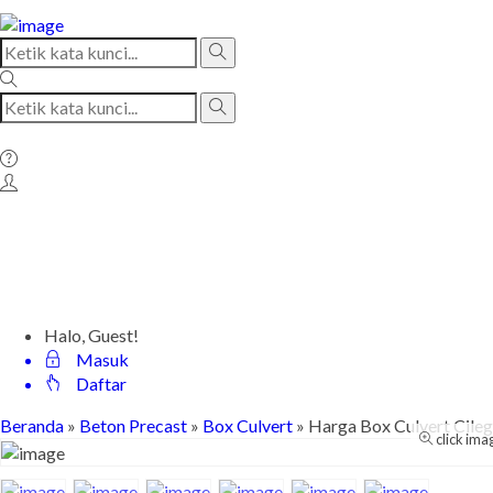
Halo, Guest!
Masuk
Daftar
Beranda
»
Beton Precast
»
Box Culvert
»
Harga Box Culvert Cile
click ima