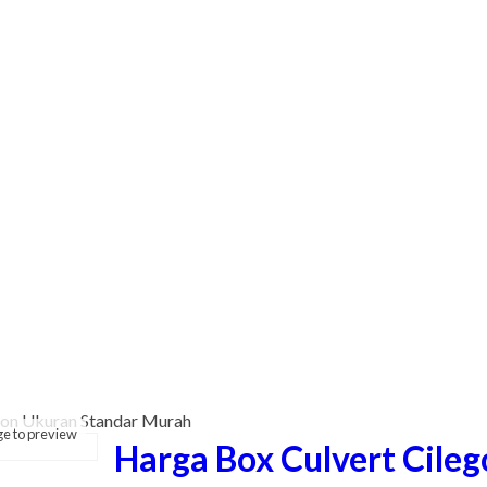
gon Ukuran Standar Murah
ge to preview
Harga Box Culvert Cile