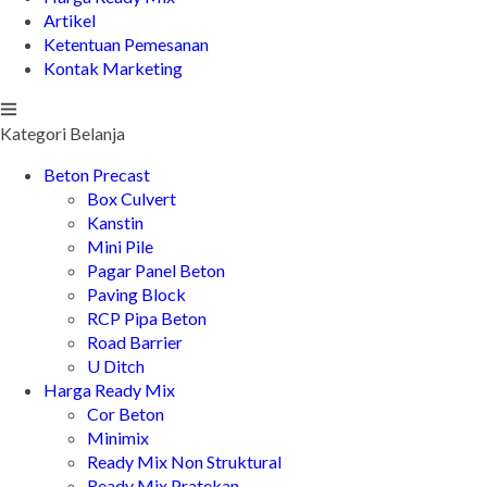
Artikel
Ketentuan Pemesanan
Kontak Marketing
Kategori Belanja
Beton Precast
Box Culvert
Kanstin
Mini Pile
Pagar Panel Beton
Paving Block
RCP Pipa Beton
Road Barrier
U Ditch
Harga Ready Mix
Cor Beton
Minimix
Ready Mix Non Struktural
Ready Mix Pratekan