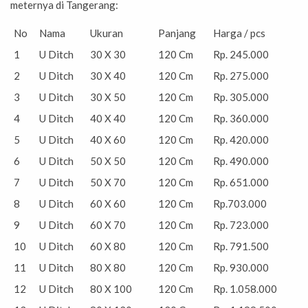
meternya di Tangerang:
No
Nama
Ukuran
Panjang
Harga / pcs
1
U Ditch
30 X 30
120 Cm
Rp. 245.000
2
U Ditch
30 X 40
120 Cm
Rp. 275.000
3
U Ditch
30 X 50
120 Cm
Rp. 305.000
4
U Ditch
40 X 40
120 Cm
Rp. 360.000
5
U Ditch
40 X 60
120 Cm
Rp. 420.000
6
U Ditch
50 X 50
120 Cm
Rp. 490.000
7
U Ditch
50 X 70
120 Cm
Rp. 651.000
8
U Ditch
60 X 60
120 Cm
Rp.703.000
9
U Ditch
60 X 70
120 Cm
Rp. 723.000
10
U Ditch
60 X 80
120 Cm
Rp. 791.500
11
U Ditch
80 X 80
120 Cm
Rp. 930.000
12
U Ditch
80 X 100
120 Cm
Rp. 1.058.000