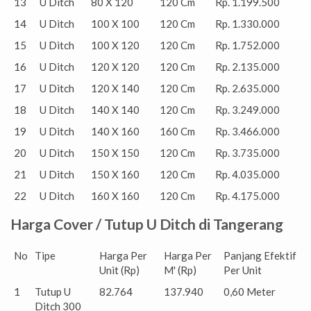
13
U Ditch
80 X 120
120 Cm
Rp. 1.199.500
14
U Ditch
100 X 100
120 Cm
Rp. 1.330.000
15
U Ditch
100 X 120
120 Cm
Rp. 1.752.000
16
U Ditch
120 X 120
120 Cm
Rp. 2.135.000
17
U Ditch
120 X 140
120 Cm
Rp. 2.635.000
18
U Ditch
140 X 140
120 Cm
Rp. 3.249.000
19
U Ditch
140 X 160
160 Cm
Rp. 3.466.000
20
U Ditch
150 X 150
120 Cm
Rp. 3.735.000
21
U Ditch
150 X 160
120 Cm
Rp. 4.035.000
22
U Ditch
160 X 160
120 Cm
Rp. 4.175.000
Harga Cover / Tutup U Ditch di Tangerang
No
Tipe
Harga Per
Harga Per
Panjang Efektif
Unit (Rp)
M' (Rp)
Per Unit
1
Tutup U
82.764
137.940
0,60 Meter
Ditch 300