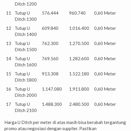
Ditch 1200
11
Tutup U
576.444
960.740
0,60 Meter
Ditch 1300
12
Tutup U
609.840
1.016.400
0,60 Meter
Ditch 1400
13
Tutup U
762.300
1.270.500
0,60 Meter
Ditch 1500
14
Tutup U
769.560
1.282.600
0,60 Meter
Ditch 1600
15
Tutup U
913.308
1.522.180
0,60 Meter
Ditch 1800
16
Tutup U
1.147.080
1.911.800
0,60 Meter
Ditch 2000
17
Tutup U
1.488.300
2.480.500
0,60 Meter
Ditch 2100
Harga U Ditch per meter di atas masih bisa berubah tergantung
promo atau negosiasi dengan supplier. Pastikan