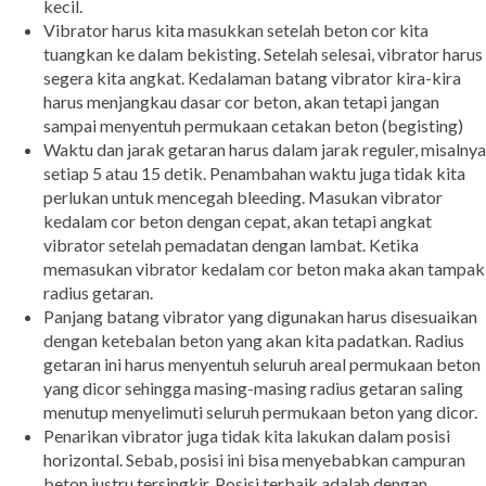
kecil.
Vibrator harus kita masukkan setelah beton cor kita
tuangkan ke dalam bekisting. Setelah selesai, vibrator harus
segera kita angkat. Kedalaman batang vibrator kira-kira
harus menjangkau dasar cor beton, akan tetapi jangan
sampai menyentuh permukaan cetakan beton (begisting)
Waktu dan jarak getaran harus dalam jarak reguler, misalnya
setiap 5 atau 15 detik. Penambahan waktu juga tidak kita
perlukan untuk mencegah bleeding. Masukan vibrator
kedalam cor beton dengan cepat, akan tetapi angkat
vibrator setelah pemadatan dengan lambat. Ketika
memasukan vibrator kedalam cor beton maka akan tampak
radius getaran.
Panjang batang vibrator yang digunakan harus disesuaikan
dengan ketebalan beton yang akan kita padatkan. Radius
getaran ini harus menyentuh seluruh areal permukaan beton
yang dicor sehingga masing-masing radius getaran saling
menutup menyelimuti seluruh permukaan beton yang dicor.
Penarikan vibrator juga tidak kita lakukan dalam posisi
horizontal. Sebab, posisi ini bisa menyebabkan campuran
beton justru tersingkir. Posisi terbaik adalah dengan