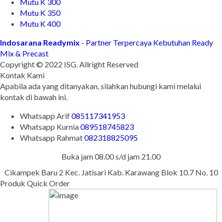
Mutu K 300
Mutu K 350
Mutu K 400
Indosarana Readymix
- Partner Terpercaya Kebutuhan Ready
Mix & Precast
Copyright © 2022 ISG. Allright Reserved
Kontak Kami
Apabila ada yang ditanyakan, silahkan hubungi kami melalui
kontak di bawah ini.
Whatsapp
Arif
085117341953
Whatsapp
Kurnia
089518745823
Whatsapp
Rahmat
082318825095
Buka jam 08.00 s/d jam 21.00
Cikampek Baru 2 Kec. Jatisari Kab. Karawang Blok 10.7 No. 10
Produk Quick Order