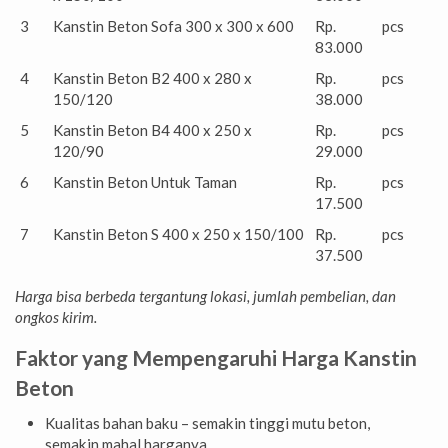
3
Kanstin Beton Sofa 300 x 300 x 600
Rp.
pcs
83.000
4
Kanstin Beton B2 400 x 280 x
Rp.
pcs
150/120
38.000
5
Kanstin Beton B4 400 x 250 x
Rp.
pcs
120/90
29.000
6
Kanstin Beton Untuk Taman
Rp.
pcs
17.500
7
Kanstin Beton S 400 x 250 x 150/100
Rp.
pcs
37.500
Harga bisa berbeda tergantung lokasi, jumlah pembelian, dan
ongkos kirim.
Faktor yang Mempengaruhi Harga Kanstin
Beton
Kualitas bahan baku – semakin tinggi mutu beton,
semakin mahal harganya.