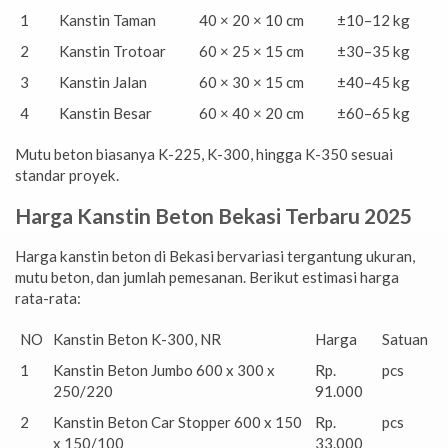
1
Kanstin Taman
40 × 20 × 10 cm
±10–12 kg
2
Kanstin Trotoar
60 × 25 × 15 cm
±30–35 kg
3
Kanstin Jalan
60 × 30 × 15 cm
±40–45 kg
4
Kanstin Besar
60 × 40 × 20 cm
±60–65 kg
Mutu beton biasanya K-225, K-300, hingga K-350 sesuai
standar proyek.
Harga Kanstin Beton Bekasi Terbaru 2025
Harga kanstin beton di Bekasi bervariasi tergantung ukuran,
mutu beton, dan jumlah pemesanan. Berikut estimasi harga
rata-rata:
NO
Kanstin Beton K-300, NR
Harga
Satuan
1
Kanstin Beton Jumbo 600 x 300 x
Rp.
pcs
250/220
91.000
2
Kanstin Beton Car Stopper 600 x 150
Rp.
pcs
x 150/100
33.000