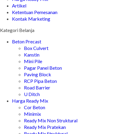
Artikel
Ketentuan Pemesanan
Kontak Marketing
Kategori Belanja
Beton Precast
Box Culvert
Kanstin
Mini Pile
Pagar Panel Beton
Paving Block
RCP Pipa Beton
Road Barrier
U Ditch
Harga Ready Mix
Cor Beton
Minimix
Ready Mix Non Struktural
Ready Mix Pratekan
Ready Mix Struktural