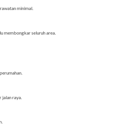
erawatan minimal.
rlu membongkar seluruh area.
u perumahan.
 jalan raya.
m.