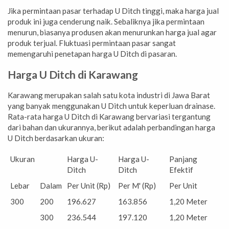
Jika permintaan pasar terhadap U Ditch tinggi, maka harga jual
produk ini juga cenderung naik. Sebaliknya jika permintaan
menurun, biasanya produsen akan menurunkan harga jual agar
produk terjual. Fluktuasi permintaan pasar sangat
memengaruhi penetapan harga U Ditch di pasaran.
Harga U Ditch di Karawang
Karawang merupakan salah satu kota industri di Jawa Barat
yang banyak menggunakan U Ditch untuk keperluan drainase.
Rata-rata harga U Ditch di Karawang bervariasi tergantung
dari bahan dan ukurannya, berikut adalah perbandingan harga
U Ditch berdasarkan ukuran:
Ukuran
Harga U-
Harga U-
Panjang
Ditch
Ditch
Efektif
Lebar
Dalam
Per Unit (Rp)
Per M' (Rp)
Per Unit
300
200
196.627
163.856
1,20 Meter
300
236.544
197.120
1,20 Meter