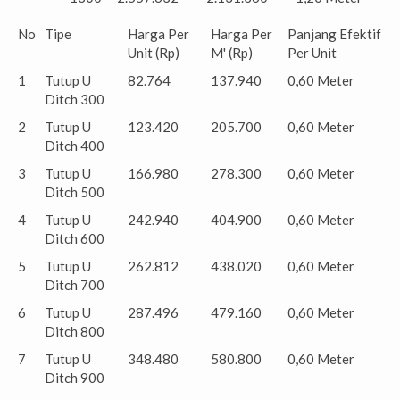
No
Tipe
Harga Per
Harga Per
Panjang Efektif
Unit (Rp)
M' (Rp)
Per Unit
1
Tutup U
82.764
137.940
0,60 Meter
Ditch 300
2
Tutup U
123.420
205.700
0,60 Meter
Ditch 400
3
Tutup U
166.980
278.300
0,60 Meter
Ditch 500
4
Tutup U
242.940
404.900
0,60 Meter
Ditch 600
5
Tutup U
262.812
438.020
0,60 Meter
Ditch 700
6
Tutup U
287.496
479.160
0,60 Meter
Ditch 800
7
Tutup U
348.480
580.800
0,60 Meter
Ditch 900