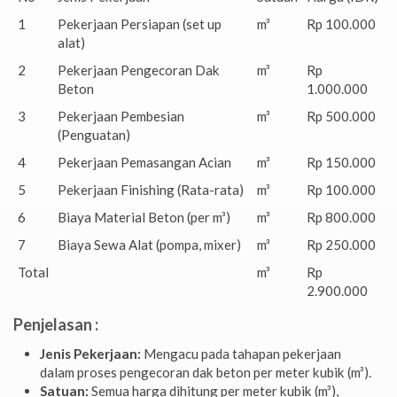
1
Pekerjaan Persiapan (set up
m³
Rp 100.000
alat)
2
Pekerjaan Pengecoran Dak
m³
Rp
Beton
1.000.000
3
Pekerjaan Pembesian
m³
Rp 500.000
(Penguatan)
4
Pekerjaan Pemasangan Acian
m³
Rp 150.000
5
Pekerjaan Finishing (Rata-rata)
m³
Rp 100.000
6
Biaya Material Beton (per m³)
m³
Rp 800.000
7
Biaya Sewa Alat (pompa, mixer)
m³
Rp 250.000
Total
m³
Rp
2.900.000
Penjelasan :
Jenis Pekerjaan:
Mengacu pada tahapan pekerjaan
dalam proses pengecoran dak beton per meter kubik (m³).
Satuan:
Semua harga dihitung per meter kubik (m³),