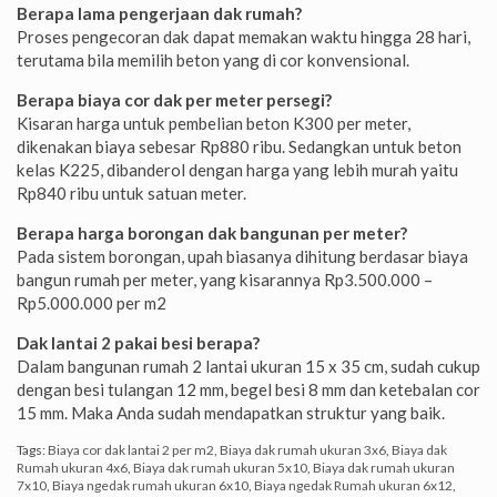
Berapa lama pengerjaan dak rumah?
Proses pengecoran dak dapat memakan waktu hingga 28 hari,
terutama bila memilih beton yang di cor konvensional.
Berapa biaya cor dak per meter persegi?
Kisaran harga untuk pembelian beton K300 per meter,
dikenakan biaya sebesar Rp880 ribu. Sedangkan untuk beton
kelas K225, dibanderol dengan harga yang lebih murah yaitu
Rp840 ribu untuk satuan meter.
Berapa harga borongan dak bangunan per meter?
Pada sistem borongan, upah biasanya dihitung berdasar biaya
bangun rumah per meter, yang kisarannya Rp3.500.000 –
Rp5.000.000 per m2
Dak lantai 2 pakai besi berapa?
Dalam bangunan rumah 2 lantai ukuran 15 x 35 cm, sudah cukup
dengan besi tulangan 12 mm, begel besi 8 mm dan ketebalan cor
15 mm. Maka Anda sudah mendapatkan struktur yang baik.
Tags:
Biaya cor dak lantai 2 per m2
,
Biaya dak rumah ukuran 3x6
,
Biaya dak
Rumah ukuran 4x6
,
Biaya dak rumah ukuran 5x10
,
Biaya dak rumah ukuran
7x10
,
Biaya ngedak rumah ukuran 6x10
,
Biaya ngedak Rumah ukuran 6x12
,