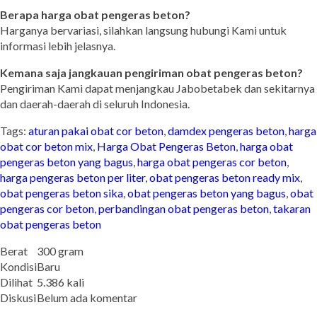
Berapa harga obat pengeras beton?
Harganya bervariasi, silahkan langsung hubungi Kami untuk
informasi lebih jelasnya.
Kemana saja jangkauan pengiriman obat pengeras beton?
Pengiriman Kami dapat menjangkau Jabobetabek dan sekitarnya
dan daerah-daerah di seluruh Indonesia.
Tags:
aturan pakai obat cor beton
,
damdex pengeras beton
,
harga
obat cor beton mix
,
Harga Obat Pengeras Beton
,
harga obat
pengeras beton yang bagus
,
harga obat pengeras cor beton
,
harga pengeras beton per liter
,
obat pengeras beton ready mix
,
obat pengeras beton sika
,
obat pengeras beton yang bagus
,
obat
pengeras cor beton
,
perbandingan obat pengeras beton
,
takaran
obat pengeras beton
Berat
300 gram
Kondisi
Baru
Dilihat
5.386 kali
Diskusi
Belum ada komentar